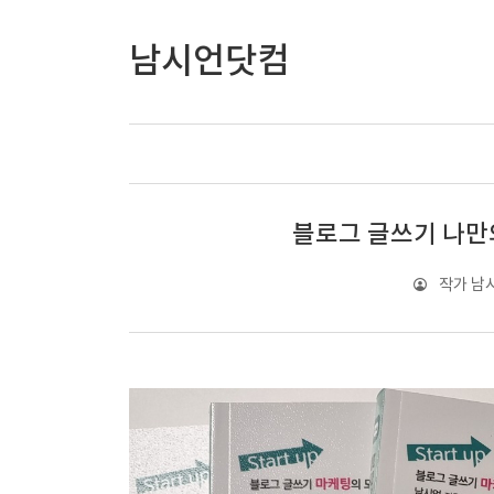
남시언닷컴
블로그 글쓰기 나만
작가 남