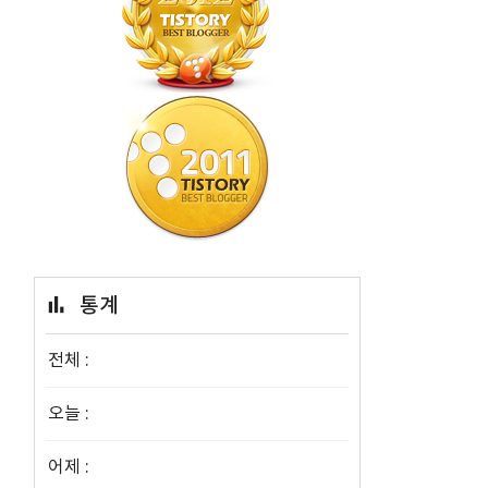
통계
쟁
디
전체 :
오늘 :
어제 :