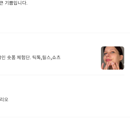
큰 기쁨입니다.
국인 숏폼 체험단. 틱톡,릴스,쇼츠
폴리오