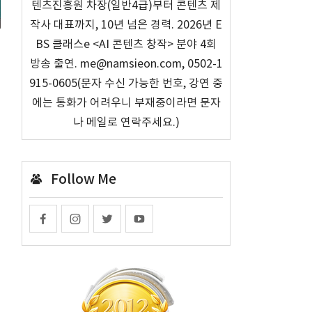
텐츠진흥원 차장(일반4급)부터 콘텐츠 제
작사 대표까지, 10년 넘은 경력. 2026년 E
BS 클래스e <AI 콘텐츠 창작> 분야 4회
방송 출연. me@namsieon.com, 0502-1
915-0605(문자 수신 가능한 번호, 강연 중
에는 통화가 어려우니 부재중이라면 문자
나 메일로 연락주세요.)
Follow Me