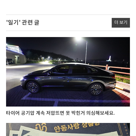
'일기'
관련 글
더 보기
타이어 공기압 계속 저압뜨면 못 박힌거 의심해보세요.