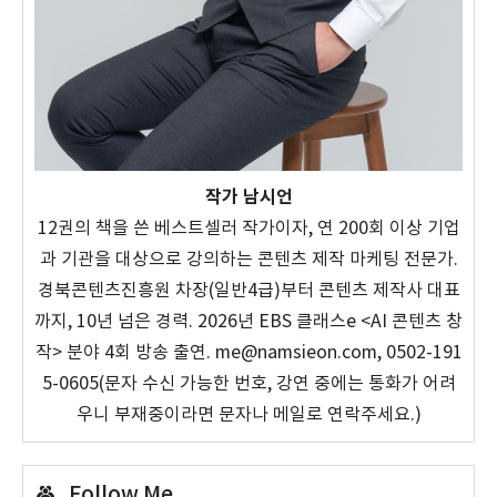
작가 남시언
12권의 책을 쓴 베스트셀러 작가이자, 연 200회 이상 기업
과 기관을 대상으로 강의하는 콘텐츠 제작 마케팅 전문가.
경북콘텐츠진흥원 차장(일반4급)부터 콘텐츠 제작사 대표
까지, 10년 넘은 경력. 2026년 EBS 클래스e <AI 콘텐츠 창
작> 분야 4회 방송 출연. me@namsieon.com, 0502-191
5-0605(문자 수신 가능한 번호, 강연 중에는 통화가 어려
우니 부재중이라면 문자나 메일로 연락주세요.)
Follow Me