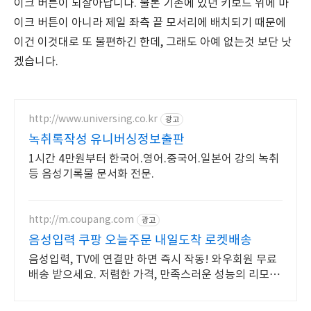
이크 버튼이 되살아납니다. 물론 기존에 있던 키보드 위에 마
이크 버튼이 아니라 제일 좌측 끝 모서리에 배치되기 때문에
이건 이것대로 또 불편하긴 한데, 그래도 아예 없는것 보단 낫
겠습니다.
http://www.universing.co.kr
광고
녹취록작성 유니버싱정보출판
1시간 4만원부터 한국어.영어.중국어.일본어 강의 녹취
등 음성기록물 문서화 전문.
http://m.coupang.com
광고
음성입력 쿠팡 오늘주문 내일도착 로켓배송
음성입력, TV에 연결만 하면 즉시 작동! 와우회원 무료
배송 받으세요. 저렴한 가격, 만족스러운 성능의 리모컨,
와우회원 캐시 적립 혜택까지!