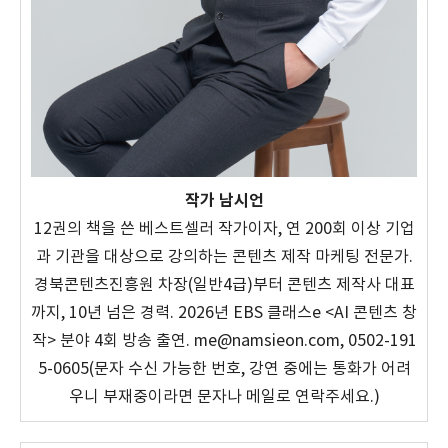
작가 남시언
12권의 책을 쓴 베스트셀러 작가이자, 연 200회 이상 기업
과 기관을 대상으로 강의하는 콘텐츠 제작 마케팅 전문가.
경북콘텐츠진흥원 차장(일반4급)부터 콘텐츠 제작사 대표
까지, 10년 넘은 경력. 2026년 EBS 클래스e <AI 콘텐츠 창
작> 분야 4회 방송 출연. me@namsieon.com, 0502-191
5-0605(문자 수신 가능한 번호, 강연 중에는 통화가 어려
우니 부재중이라면 문자나 메일로 연락주세요.)