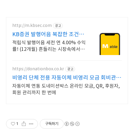
http://m.kbsec.com
광고
KB증권 발행어음 복잡한 조건없
이 누구나
적립식 발행어음 세전 연 4.00% 수익
률! (12개월) 흔들리는 시장속에서도
예치만 해도 알아서 쌓이는 KB증권
발행어음!
https://donationbox.co.kr
광고
비영리 단체 전용 자동이체 비영리 모금 회비관리
플랫폼
자동이체 연동 도네이션박스 온라인 모금, QR, 후원자,
회원 관리까지 한 번에
1
구독하기