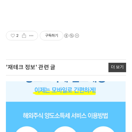
2
구독하기
'재테크 정보'
관련 글
더 보기