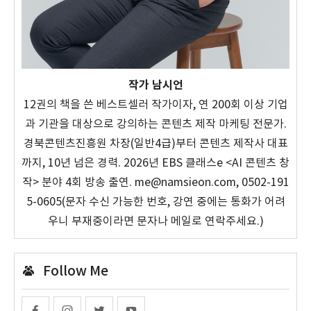
작가 남시언
12권의 책을 쓴 베스트셀러 작가이자, 연 200회 이상 기업
과 기관을 대상으로 강의하는 콘텐츠 제작 마케팅 전문가.
경북콘텐츠진흥원 차장(일반4급)부터 콘텐츠 제작사 대표
까지, 10년 넘은 경력. 2026년 EBS 클래스e <AI 콘텐츠 창
작> 분야 4회 방송 출연. me@namsieon.com, 0502-191
5-0605(문자 수신 가능한 번호, 강연 중에는 통화가 어려
우니 부재중이라면 문자나 메일로 연락주세요.)
Follow Me