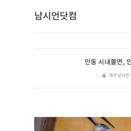
남시언닷컴
안동 시내쫄면, 
작가 남시언