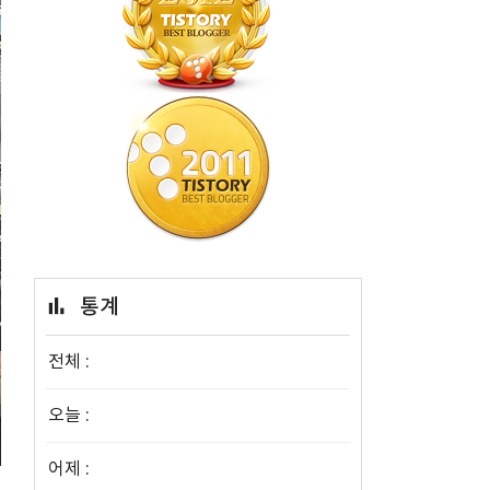
통계
전체 :
오늘 :
어제 :