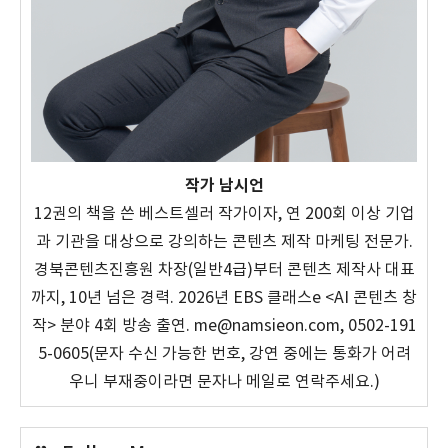
작가 남시언
12권의 책을 쓴 베스트셀러 작가이자, 연 200회 이상 기업
과 기관을 대상으로 강의하는 콘텐츠 제작 마케팅 전문가.
경북콘텐츠진흥원 차장(일반4급)부터 콘텐츠 제작사 대표
까지, 10년 넘은 경력. 2026년 EBS 클래스e <AI 콘텐츠 창
작> 분야 4회 방송 출연. me@namsieon.com, 0502-191
5-0605(문자 수신 가능한 번호, 강연 중에는 통화가 어려
우니 부재중이라면 문자나 메일로 연락주세요.)