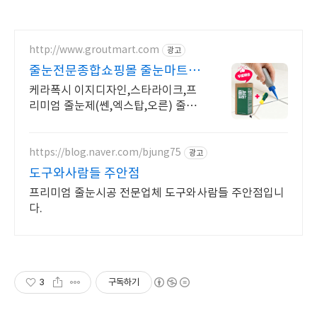
http://www.groutmart.com
광고
줄눈전문종합쇼핑몰 줄눈마트 셀
프줄눈 시공은! 줄눈할래?
케라폭시 이지디자인,스타라이크,프
리미엄 줄눈제(쎈,엑스탑,오른) 줄눈
전문쇼핑몰!
https://blog.naver.com/bjung75
광고
도구와사람들 주안점
프리미엄 줄눈시공 전문업체 도구와사람들 주안점입니
다.
3
구독하기