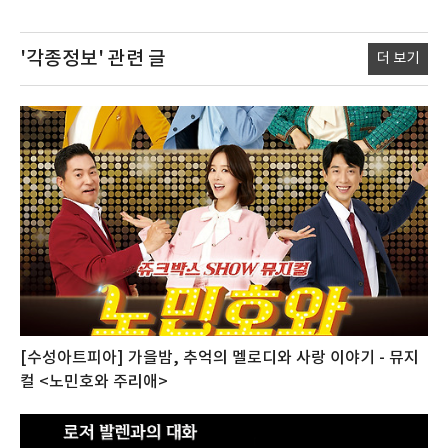
'각종정보'
관련 글
더 보기
[수성아트피아] 가을밤, 추억의 멜로디와 사랑 이야기 - 뮤지
컬 <노민호와 주리애>