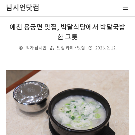
남시언닷컴
예천 용궁면 맛집, 박달식당에서 박달국밥
한 그릇
2026. 2. 12.
작가 남시언
맛집 카페 / 맛집