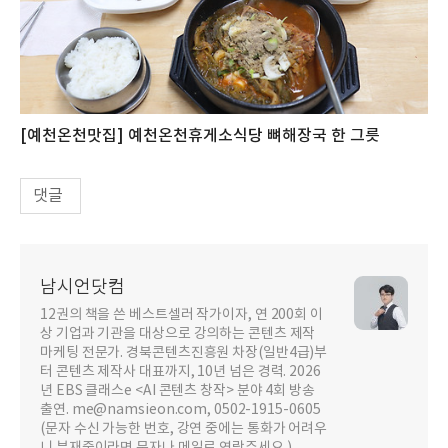
[예천온천맛집] 예천온천휴게소식당 뼈해장국 한 그릇
댓글
남시언닷컴
12권의 책을 쓴 베스트셀러 작가이자, 연 200회 이
상 기업과 기관을 대상으로 강의하는 콘텐츠 제작
마케팅 전문가. 경북콘텐츠진흥원 차장(일반4급)부
터 콘텐츠 제작사 대표까지, 10년 넘은 경력. 2026
년 EBS 클래스e <AI 콘텐츠 창작> 분야 4회 방송
출연. me@namsieon.com, 0502-1915-0605
(문자 수신 가능한 번호, 강연 중에는 통화가 어려우