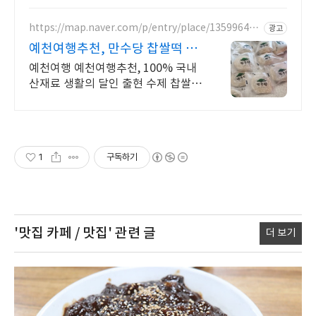
https://map.naver.com/p/entry/place/135996425
광고
9
예천여행추천, 만수당 찹쌀떡 생
활의달인 찹쌀떡 만수당
예천여행 예천여행추천, 100% 국내
산재료 생활의 달인 출현 수제 찹쌀떡
전문점
1
구독하기
'맛집 카페 / 맛집'
관련 글
더 보기