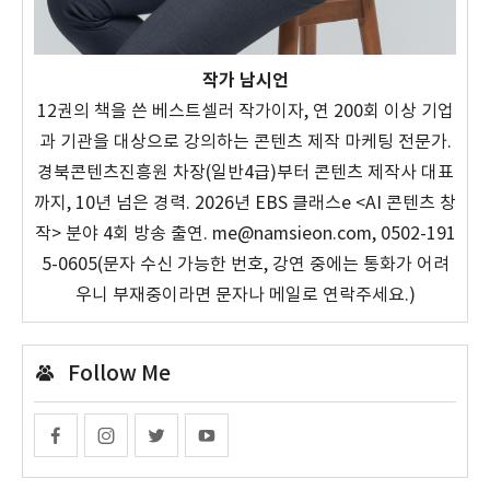
작가 남시언
12권의 책을 쓴 베스트셀러 작가이자, 연 200회 이상 기업
과 기관을 대상으로 강의하는 콘텐츠 제작 마케팅 전문가.
경북콘텐츠진흥원 차장(일반4급)부터 콘텐츠 제작사 대표
까지, 10년 넘은 경력. 2026년 EBS 클래스e <AI 콘텐츠 창
작> 분야 4회 방송 출연. me@namsieon.com, 0502-191
5-0605(문자 수신 가능한 번호, 강연 중에는 통화가 어려
우니 부재중이라면 문자나 메일로 연락주세요.)
Follow Me