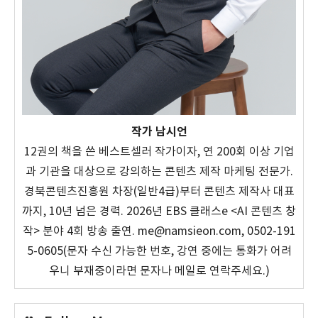
작가 남시언
12권의 책을 쓴 베스트셀러 작가이자, 연 200회 이상 기업
과 기관을 대상으로 강의하는 콘텐츠 제작 마케팅 전문가.
경북콘텐츠진흥원 차장(일반4급)부터 콘텐츠 제작사 대표
까지, 10년 넘은 경력. 2026년 EBS 클래스e <AI 콘텐츠 창
작> 분야 4회 방송 출연. me@namsieon.com, 0502-191
5-0605(문자 수신 가능한 번호, 강연 중에는 통화가 어려
우니 부재중이라면 문자나 메일로 연락주세요.)