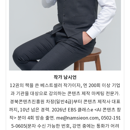
작가 남시언
12권의 책을 쓴 베스트셀러 작가이자, 연 200회 이상 기업
과 기관을 대상으로 강의하는 콘텐츠 제작 마케팅 전문가.
경북콘텐츠진흥원 차장(일반4급)부터 콘텐츠 제작사 대표
까지, 10년 넘은 경력. 2026년 EBS 클래스e <AI 콘텐츠 창
작> 분야 4회 방송 출연. me@namsieon.com, 0502-191
5-0605(문자 수신 가능한 번호, 강연 중에는 통화가 어려