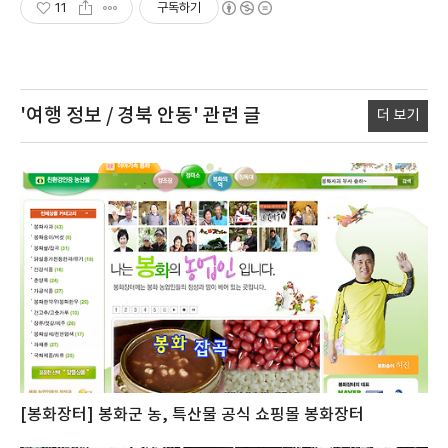
11
구독하기
'여행 정보 / 경북 안동'
관련 글
더 보기
[봉화장터] 봉화군 농, 특산물 공식 쇼핑몰 봉화장터