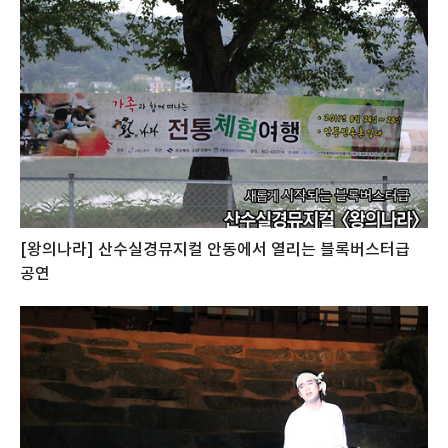
[왕의나라] 산수실경뮤지컬 안동에서 열리는 블록버스터급
공연