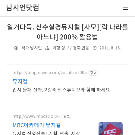
남시언닷컴
일거다득. 산수실경뮤지컬 [사모][락 나라를
아느냐] 200% 활용법
2011. 8. 18.
작가 남시언
여행 정보 / 경북 안동
https://blog.naver.com/vocalize2005
광고
뮤지컬
입시 불패 신화.보칼리즈 스튜디오와 함께 하세요
http://www.mbcac.or.kr
광고
MBC아카데미 뮤지컬
뮤지컬 산업진출! 기획, 연출, 제작,