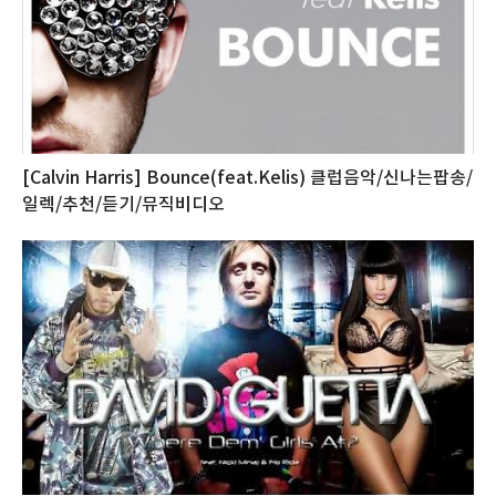
[Calvin Harris] Bounce(feat.Kelis) 클럽음악/신나는팝송/
일렉/추천/듣기/뮤직비디오