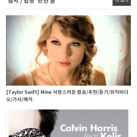
'음악 / 팝송'
관련 글
더 보기
[Taylor Swift] Mine 사랑스러운 팝송/추천/듣기/뮤직비디
오/가사/해석