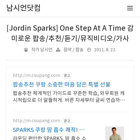
남시언닷컴
[Jordin Sparks] One Step At A Time 감
미로운 팝송/추천/듣기/뮤직비디오/가사
2011. 8. 22.
작가 남시언
음악 / 팝송
http://m.coupang.com
광고
팝송추천 쿠팡 소중한 마음 담은 특별 선물
팝송추천 체계적인 가이드로 꾸준한 학습, 와우회원 캐
시적립으로 더 알뜰하게. 바른 자세부터 글씨 연습까지,
도서 와우회원 무료배송 받아 시작하세요.
http://m.coupang.com
광고
SPARKS 쿠팡 땀 흡수 쾌적! 시원
소재
라운딩 편안한 SPARKS, 땀 흡수 소