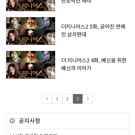
반토막난 재미
더지니어스2 5화, 굳어진 연예
인 삼각편대
더 지니어스2 4화, 배신을 위한
배신의 이야기
1
2
3
공지사항