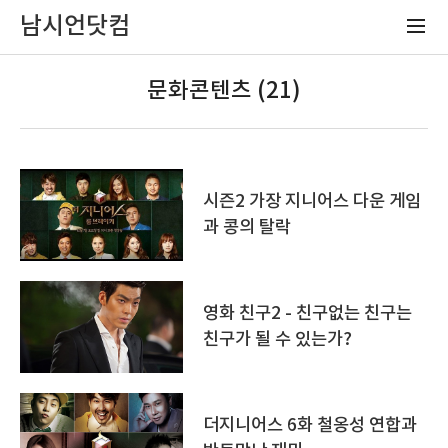
남시언닷컴
문화콘텐츠 (21)
시즌2 가장 지니어스 다운 게임
과 콩의 탈락
영화 친구2 - 친구없는 친구는
친구가 될 수 있는가?
더지니어스 6화 철옹성 연합과