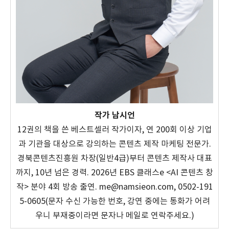
작가 남시언
12권의 책을 쓴 베스트셀러 작가이자, 연 200회 이상 기업
과 기관을 대상으로 강의하는 콘텐츠 제작 마케팅 전문가.
경북콘텐츠진흥원 차장(일반4급)부터 콘텐츠 제작사 대표
까지, 10년 넘은 경력. 2026년 EBS 클래스e <AI 콘텐츠 창
작> 분야 4회 방송 출연. me@namsieon.com, 0502-191
5-0605(문자 수신 가능한 번호, 강연 중에는 통화가 어려
우니 부재중이라면 문자나 메일로 연락주세요.)