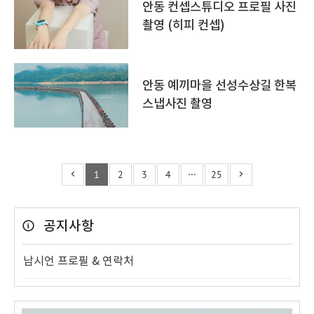
안동 컨셉스튜디오 프로필 사진
촬영 (히피 컨셉)
안동 예끼마을 선성수상길 한복
스냅사진 촬영
1
2
3
4
···
25
공지사항
남시언 프로필 & 연락처