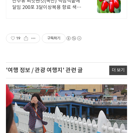
산수유 씨앗뺀것(국산) 맥섬석솥에
달임 200포 3달이상복용 향료 색소
무첨가
19
구독하기
'여행 정보 / 관광 여행지'
관련 글
더 보기