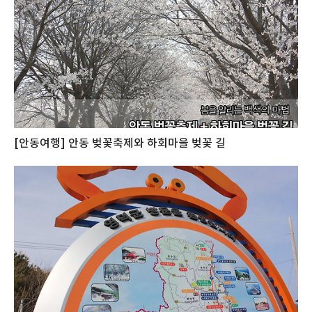
[안동여행] 안동 벚꽃축제와 하회마을 벚꽃 길