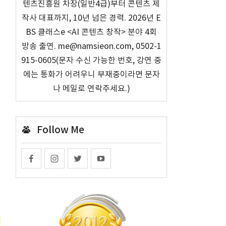
텐츠진흥원 차장(일반4급)부터 콘텐츠 제
작사 대표까지, 10년 넘은 경력. 2026년 E
BS 클래스e <AI 콘텐츠 창작> 분야 4회
방송 출연. me@namsieon.com, 0502-1
915-0605(문자 수신 가능한 번호, 강연 중
에는 통화가 어려우니 부재중이라면 문자
나 메일로 연락주세요.)
Follow Me