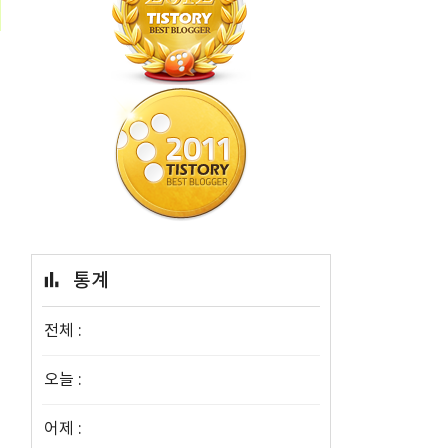
통계
전체 :
오늘 :
어제 :