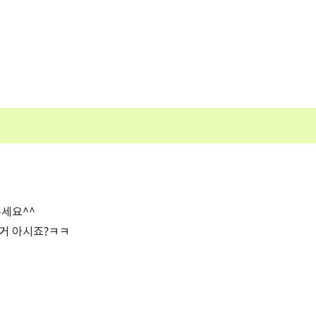
주세요^^
는거 아시죠?ㅋㅋ