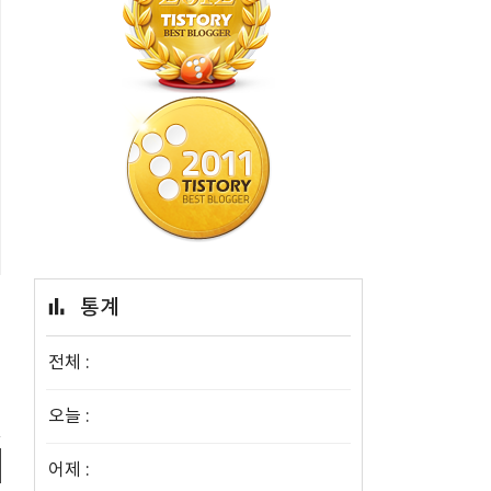
통계
전체 :
오늘 :
어제 :