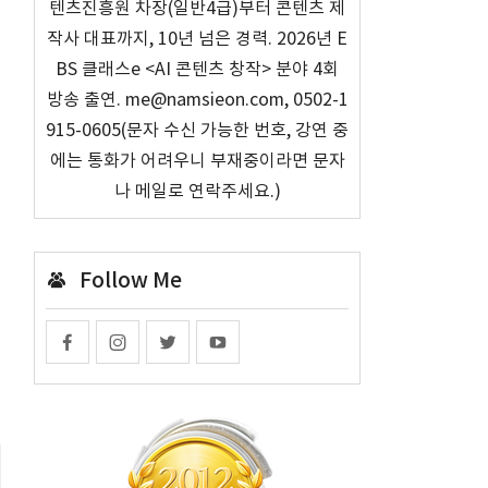
텐츠진흥원 차장(일반4급)부터 콘텐츠 제
작사 대표까지, 10년 넘은 경력. 2026년 E
BS 클래스e <AI 콘텐츠 창작> 분야 4회
방송 출연. me@namsieon.com, 0502-1
915-0605(문자 수신 가능한 번호, 강연 중
에는 통화가 어려우니 부재중이라면 문자
나 메일로 연락주세요.)
Follow Me