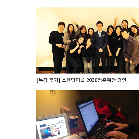
[특강 후기] 스탠딩피플 2030청춘예찬 강연