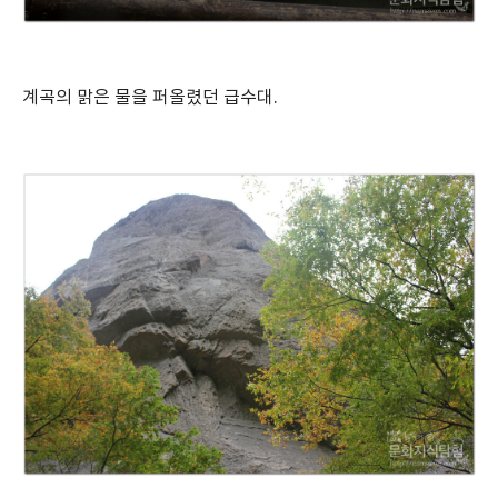
계곡의 맑은 물을 퍼올렸던 급수대.