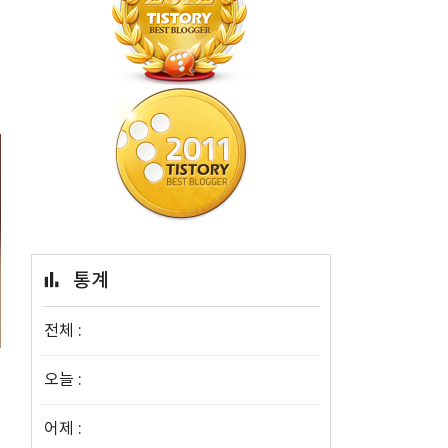
통계
전체 :
오늘 :
어제 :