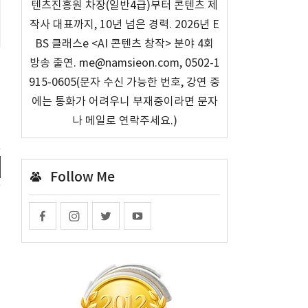
텐츠진흥원 차장(일반4급)부터 콘텐츠 제
작사 대표까지, 10년 넘은 경력. 2026년 E
BS 클래스e <AI 콘텐츠 창작> 분야 4회
방송 출연. me@namsieon.com, 0502-1
915-0605(문자 수신 가능한 번호, 강연 중
에는 통화가 어려우니 부재중이라면 문자
나 메일로 연락주세요.)
Follow Me