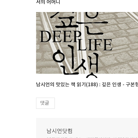
서의 어머니
남시언의 맛있는 책 읽기(188) : 깊은 인생 - 구본
댓글
남시언닷컴