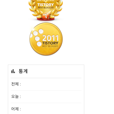
통계
전체 :
오늘 :
어제 :