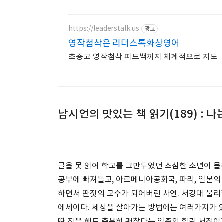
https://leaderstalk.us
광고
영작첨삭은 리더스톡화상영어
초중고 영작첨삭 피드백까지 체계적으로 지도
남시언의 맛있는 책 읽기(189) : 
글을 못 읽어 학교를 그만두었던 소심한 소년이 
공부에 빠져들고, 아르메니아공화국, 파리, 일본의
하면서 딴짓의 고수가 되어버린 사연. 서강대 물
에세이다. 세상을 살아가는 방법에는 여러가지가 있
딴 짓을 해도 충분히 괜찮다는 일종의 힐링 서적이