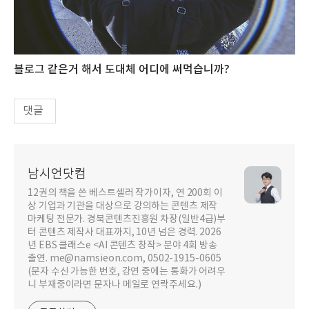
블로그 같은거 해서 도대체 어디에 써먹습니까?
댓글
남시언닷컴
12권의 책을 쓴 베스트셀러 작가이자, 연 200회 이
상 기업과 기관을 대상으로 강의하는 콘텐츠 제작
마케팅 전문가. 경북콘텐츠진흥원 차장(일반4급)부
터 콘텐츠 제작사 대표까지, 10년 넘은 경력. 2026
년 EBS 클래스e <AI 콘텐츠 창작> 분야 4회 방송
출연. me@namsieon.com, 0502-1915-0605
(문자 수신 가능한 번호, 강연 중에는 통화가 어려우
니 부재중이라면 문자나 메일로 연락주세요.)