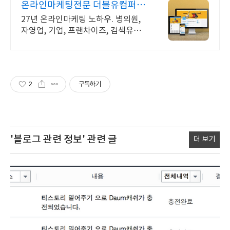
온라인마케팅전문 더블유컴퍼니
27년 노하우
27년 온라인마케팅 노하우. 병의원,
자영업, 기업, 프랜차이즈, 검색유입
전문
2
구독하기
'블로그 관련 정보'
관련 글
더 보기