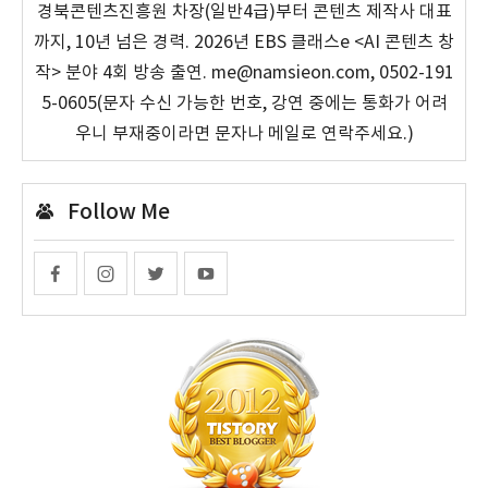
경북콘텐츠진흥원 차장(일반4급)부터 콘텐츠 제작사 대표
까지, 10년 넘은 경력. 2026년 EBS 클래스e <AI 콘텐츠 창
작> 분야 4회 방송 출연. me@namsieon.com, 0502-191
5-0605(문자 수신 가능한 번호, 강연 중에는 통화가 어려
우니 부재중이라면 문자나 메일로 연락주세요.)
Follow Me