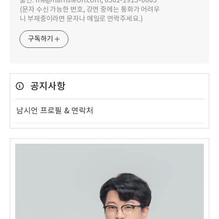
출연. me@namsieon.com, 0502-1915-0605
(문자 수신 가능한 번호, 강연 중에는 통화가 어려우
니 부재중이라면 문자나 메일로 연락주세요.)
구독하기
공지사항
남시언 프로필 & 연락처