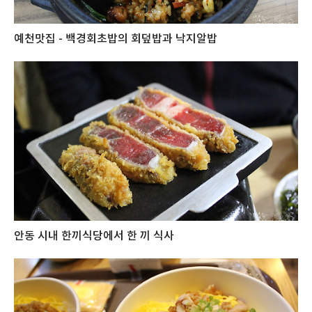
예천맛집 - 백경회초밥의 회덮밥과 낙지알밥
안동 시내 한끼식당에서 한 끼 식사