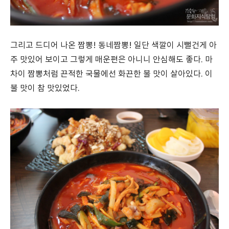
그리고 드디어 나온 짬뽕! 동네짬뽕! 일단 색깔이 시뻘건게 아
주 맛있어 보이고 그렇게 매운편은 아니니 안심해도 좋다. 마
차이 짬뽕처럼 끈적한 국물에선 화끈한 불 맛이 살아있다. 이
불 맛이 참 맛있었다.