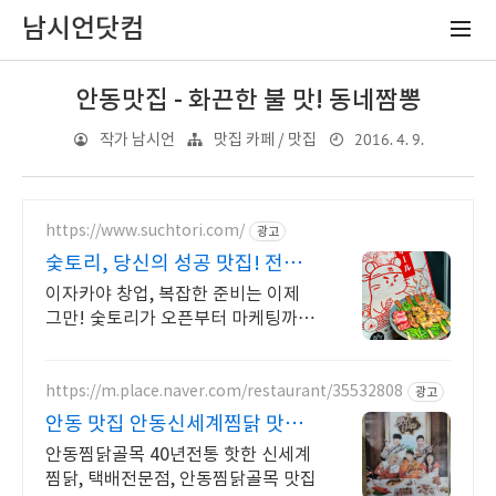
남시언닷컴
안동맛집 - 화끈한 불 맛! 동네짬뽕
2016. 4. 9.
작가 남시언
맛집 카페 / 맛집
https://www.suchtori.com/
광고
숯토리, 당신의 성공 맛집! 전지
점 365일 만석!
이자카야 창업, 복잡한 준비는 이제
그만! 숯토리가 오픈부터 마케팅까지
전부 지원 고민은 성공만 늦출 뿐! 숯
토리 전문가와의 상담으로 궁금증을
지금 바로 해결하세요
https://m.place.naver.com/restaurant/35532808
광고
안동 맛집 안동신세계찜닭 맛있
는녀석들 치킨랩소디 방영
안동찜닭골목 40년전통 핫한 신세계
찜닭, 택배전문점, 안동찜닭골목 맛집