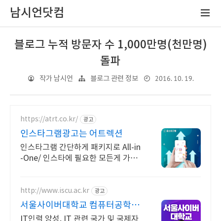
남시언닷컴
블로그 누적 방문자 수 1,000만명(천만명)
돌파
2016. 10. 19.
작가 남시언
블로그 관련 정보
https://atrt.co.kr/
광고
인스타그램광고는 어트렉션
인스타그램 간단하게 패키지로 All-in
-One/ 인스타에 필요한 모든게 가능
한곳
http://www.iscu.ac.kr
광고
서울사이버대학교 컴퓨터공학과
2026 가을학기 신편입생
IT인력 양성, IT 관련 국가 및 국제자