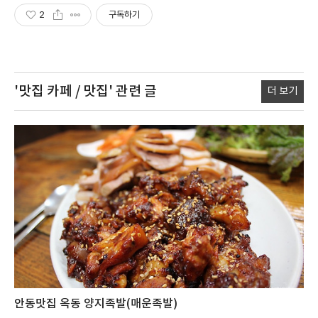
2
구독하기
'맛집 카페 / 맛집'
관련 글
더 보기
안동맛집 옥동 양지족발(매운족발)