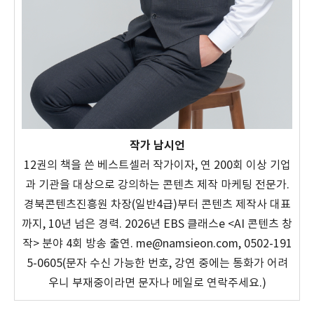
작가 남시언
12권의 책을 쓴 베스트셀러 작가이자, 연 200회 이상 기업
과 기관을 대상으로 강의하는 콘텐츠 제작 마케팅 전문가.
경북콘텐츠진흥원 차장(일반4급)부터 콘텐츠 제작사 대표
까지, 10년 넘은 경력. 2026년 EBS 클래스e <AI 콘텐츠 창
작> 분야 4회 방송 출연. me@namsieon.com, 0502-191
5-0605(문자 수신 가능한 번호, 강연 중에는 통화가 어려
우니 부재중이라면 문자나 메일로 연락주세요.)