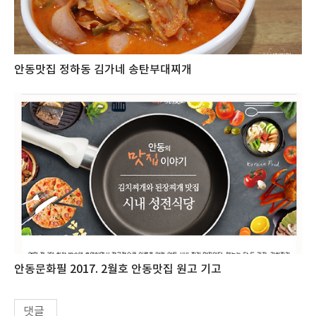
안동맛집 정하동 김가네 송탄부대찌개
안동문화필 2017. 2월호 안동맛집 원고 기고
댓글