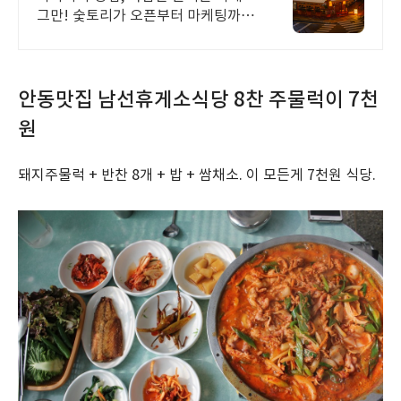
그만! 숯토리가 오픈부터 마케팅까지
전부 지원 당신의 열정에 숯토리를 더
하세요! 끈기와 본사 지원으로 성공
창업은 당신의 것!
안동맛집 남선휴게소식당 8찬 주물럭이 7천
원
돼지주물럭 + 반찬 8개 + 밥 + 쌈채소. 이 모든게 7천원 식당.