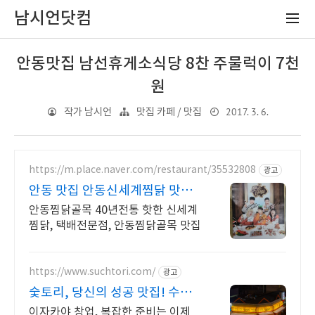
남시언닷컴
안동맛집 남선휴게소식당 8찬 주물럭이 7천
원
2017. 3. 6.
작가 남시언
맛집 카페 / 맛집
https://m.place.naver.com/restaurant/35532808
광고
안동 맛집 안동신세계찜닭 맛있
는녀석들 치킨랩소디 방영
안동찜닭골목 40년전통 핫한 신세계
찜닭, 택배전문점, 안동찜닭골목 맛집
https://www.suchtori.com/
광고
숯토리, 당신의 성공 맛집! 수익
율UP!
이자카야 창업, 복잡한 준비는 이제