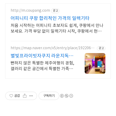
http://m.coupang.com
광고
어피니티 쿠팡 합리적인 가격의 일렉기타
처음 시작하는 어피니티 초보자도 쉽게, 쿠팡에서 만나
보세요. 가격 부담 없이 일렉기타 시작, 쿠팡에서 현명하
게 선택하세요.
https://map.naver.com/v5/entry/place/19220634
광고
98
별빛프라이빗자쿠지 라운지독채
사진보다 더좋아요. 찐 리뷰
뻔하지 않은 특별한 제주여행의 경험,
갤러리 같은 공간에서 특별한 가족과
의 휴식 하늘보며 노천 자쿠지스파,
프리미엄 인테리어, 노래방, 대형스크
린, 넓은잔디정원
공감
구독하기