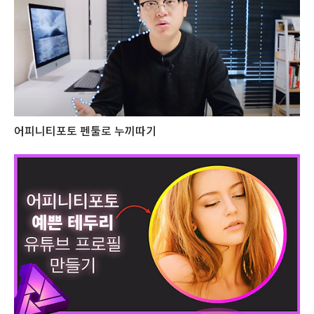
어피니티포토 펜툴로 누끼따기