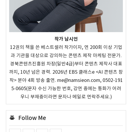
작가 남시언
12권의 책을 쓴 베스트셀러 작가이자, 연 200회 이상 기업
과 기관을 대상으로 강의하는 콘텐츠 제작 마케팅 전문가.
경북콘텐츠진흥원 차장(일반4급)부터 콘텐츠 제작사 대표
까지, 10년 넘은 경력. 2026년 EBS 클래스e <AI 콘텐츠 창
작> 분야 4회 방송 출연. me@namsieon.com, 0502-191
5-0605(문자 수신 가능한 번호, 강연 중에는 통화가 어려
우니 부재중이라면 문자나 메일로 연락주세요.)
Follow Me