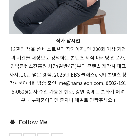
작가 남시언
12권의 책을 쓴 베스트셀러 작가이자, 연 200회 이상 기업
과 기관을 대상으로 강의하는 콘텐츠 제작 마케팅 전문가.
경북콘텐츠진흥원 차장(일반4급)부터 콘텐츠 제작사 대표
까지, 10년 넘은 경력. 2026년 EBS 클래스e <AI 콘텐츠 창
작> 분야 4회 방송 출연. me@namsieon.com, 0502-191
5-0605(문자 수신 가능한 번호, 강연 중에는 통화가 어려
우니 부재중이라면 문자나 메일로 연락주세요.)
Follow Me