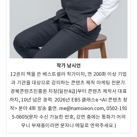
작가 남시언
12권의 책을 쓴 베스트셀러 작가이자, 연 200회 이상 기업
과 기관을 대상으로 강의하는 콘텐츠 제작 마케팅 전문가.
경북콘텐츠진흥원 차장(일반4급)부터 콘텐츠 제작사 대표
까지, 10년 넘은 경력. 2026년 EBS 클래스e <AI 콘텐츠 창
작> 분야 4회 방송 출연. me@namsieon.com, 0502-191
5-0605(문자 수신 가능한 번호, 강연 중에는 통화가 어려
우니 부재중이라면 문자나 메일로 연락주세요.)