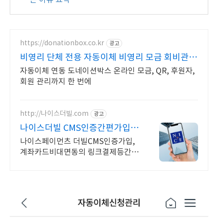
는 이유 요약
https://donationbox.co.kr
광고
비영리 단체 전용 자동이체 비영리 모금 회비관리
플랫폼
자동이체 연동 도네이션박스 온라인 모금, QR, 후원자,
회원 관리까지 한 번에
http://나이스더빌.com
광고
나이스더빌 CMS인증간편가입
나이스페이먼츠(주)지정신청
나이스페이먼츠 더빌CMS인증가입,
계좌카드비대면동의 링크결제등간편
신청가입원스탑상담 가입비약정없음
월관리비 3만원부터, 가심비로 꽉찬
CMS 나이스더빌 자동이체서비스