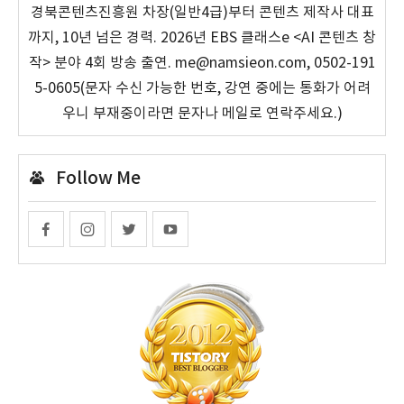
경북콘텐츠진흥원 차장(일반4급)부터 콘텐츠 제작사 대표
까지, 10년 넘은 경력. 2026년 EBS 클래스e <AI 콘텐츠 창
작> 분야 4회 방송 출연. me@namsieon.com, 0502-191
5-0605(문자 수신 가능한 번호, 강연 중에는 통화가 어려
우니 부재중이라면 문자나 메일로 연락주세요.)
Follow Me