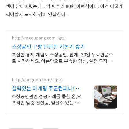
액이 남아버렸는데... 막 짜투리 80원 이런식이다. 이건 어떻게
써야할지 도저히 감이 안잡힌다...
http://m.coupang.com
광고
소상공인 쿠팡 탄탄한 기본기 쌓기
복잡한 경제 개념도 소상공인, 쉽게! 30일 무료반품으
로 시작하세요. 이론만으로 부족한 당신, 실전 투자 전략
을 쿠팡에서 바로 만나보세요.
http://joogoon.com/
광고
실력있는 마케팅 주군컴퍼니! 광
고 성과는 톡톡히!
소상공인관련 성공사례를 통한 온,오
프라인 맞춤 컨설팅, 믿을수 있는 공
식대행사