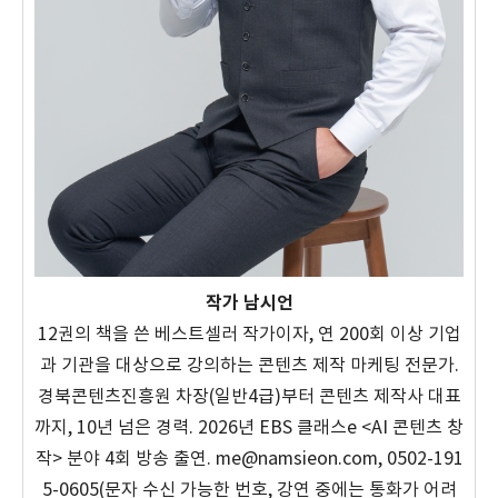
작가 남시언
12권의 책을 쓴 베스트셀러 작가이자, 연 200회 이상 기업
과 기관을 대상으로 강의하는 콘텐츠 제작 마케팅 전문가.
경북콘텐츠진흥원 차장(일반4급)부터 콘텐츠 제작사 대표
까지, 10년 넘은 경력. 2026년 EBS 클래스e <AI 콘텐츠 창
작> 분야 4회 방송 출연. me@namsieon.com, 0502-191
5-0605(문자 수신 가능한 번호, 강연 중에는 통화가 어려