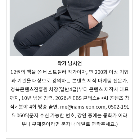
작가 남시언
12권의 책을 쓴 베스트셀러 작가이자, 연 200회 이상 기업
과 기관을 대상으로 강의하는 콘텐츠 제작 마케팅 전문가.
경북콘텐츠진흥원 차장(일반4급)부터 콘텐츠 제작사 대표
까지, 10년 넘은 경력. 2026년 EBS 클래스e <AI 콘텐츠 창
작> 분야 4회 방송 출연. me@namsieon.com, 0502-191
5-0605(문자 수신 가능한 번호, 강연 중에는 통화가 어려
우니 부재중이라면 문자나 메일로 연락주세요.)