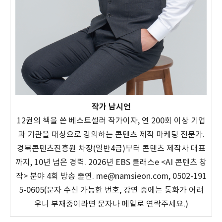
작가 남시언
12권의 책을 쓴 베스트셀러 작가이자, 연 200회 이상 기업
과 기관을 대상으로 강의하는 콘텐츠 제작 마케팅 전문가.
경북콘텐츠진흥원 차장(일반4급)부터 콘텐츠 제작사 대표
까지, 10년 넘은 경력. 2026년 EBS 클래스e <AI 콘텐츠 창
작> 분야 4회 방송 출연. me@namsieon.com, 0502-191
5-0605(문자 수신 가능한 번호, 강연 중에는 통화가 어려
우니 부재중이라면 문자나 메일로 연락주세요.)