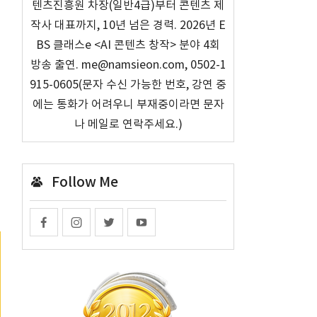
텐츠진흥원 차장(일반4급)부터 콘텐츠 제
작사 대표까지, 10년 넘은 경력. 2026년 E
BS 클래스e <AI 콘텐츠 창작> 분야 4회
방송 출연. me@namsieon.com, 0502-1
915-0605(문자 수신 가능한 번호, 강연 중
에는 통화가 어려우니 부재중이라면 문자
나 메일로 연락주세요.)
Follow Me