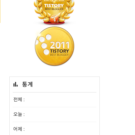
통계
전체 :
오늘 :
어제 :