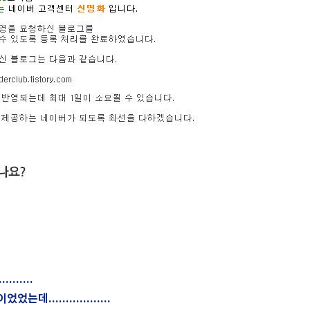
......
.................