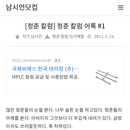
남시언닷컴
[청춘 칼럼] 청춘 칼럼 어록 #1
2012. 5. 24.
작가 남시언
청춘 칼럼 자기계발
http://icskorea.co.kr
광고
국제씨에스 한국 대리점 (주)국제
씨에스
HPLC 컬럼 공급 및 사용방법 제공.
많은 청춘들의 눈을 본다. 너무 슬픈 눈을 하고있다. 청춘들의
어깨를 본다. 아버지의 그것보다 더 무겁게 내려가 있다. 금방
이라도 쓰러질듯하다. 축 처져있다.