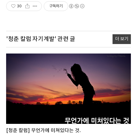
30
구독하기
'청춘 칼럼 자기계발'
관련 글
더 보기
[청춘 칼럼] 무언가에 미쳐있다는 것.