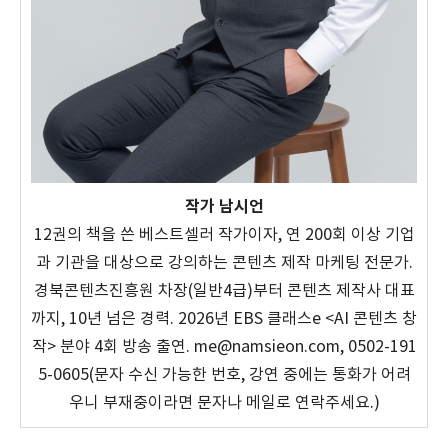
작가 남시언
12권의 책을 쓴 베스트셀러 작가이자, 연 200회 이상 기업
과 기관을 대상으로 강의하는 콘텐츠 제작 마케팅 전문가.
경북콘텐츠진흥원 차장(일반4급)부터 콘텐츠 제작사 대표
까지, 10년 넘은 경력. 2026년 EBS 클래스e <AI 콘텐츠 창
작> 분야 4회 방송 출연. me@namsieon.com, 0502-191
5-0605(문자 수신 가능한 번호, 강연 중에는 통화가 어려
우니 부재중이라면 문자나 메일로 연락주세요.)