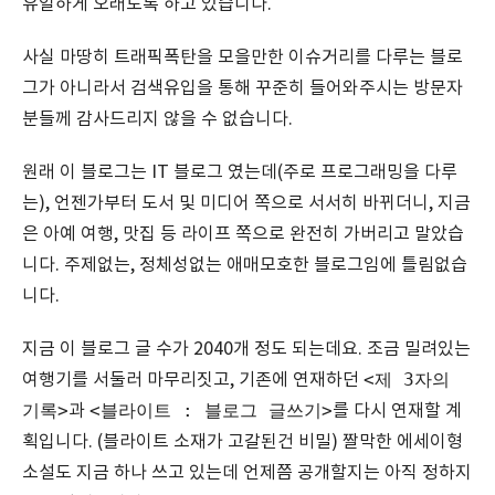
유일하게 오래도록 하고 있습니다.
사실 마땅히 트래픽폭탄을 모을만한 이슈거리를 다루는 블로
그가 아니라서 검색유입을 통해 꾸준히 들어와주시는 방문자
분들께 감사드리지 않을 수 없습니다.
원래 이 블로그는 IT 블로그 였는데(주로 프로그래밍을 다루
는), 언젠가부터 도서 및 미디어 쪽으로 서서히 바뀌더니, 지금
은 아예 여행, 맛집 등 라이프 쪽으로 완전히 가버리고 말았습
니다. 주제없는, 정체성없는 애매모호한 블로그임에 틀림없습
니다.
지금 이 블로그 글 수가 2040개 정도 되는데요. 조금 밀려있는
<제 3자의
여행기를 서둘러 마무리짓고, 기존에 연재하던
기록>
<블라이트 : 블로그 글쓰기>
과
를 다시 연재할 계
획입니다. (블라이트 소재가 고갈된건 비밀) 짤막한 에세이형
소설도 지금 하나 쓰고 있는데 언제쯤 공개할지는 아직 정하지