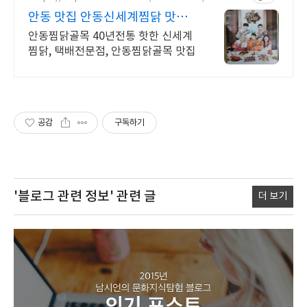
안동 맛집 안동신세계찜닭 맛있
는녀석들 치킨랩소디 방영
안동찜닭골목 40년전통 핫한 신세계
찜닭, 택배전문점, 안동찜닭골목 맛집
공감
구독하기
'블로그 관련 정보'
관련 글
더 보기