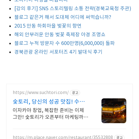
보라카이 여행을 떠납니다
[강의 후기] SNS 스토리텔링 소통 전략(경북교육청 주관)
블로그 같은거 해서 도대체 어디에 써먹습니까?
2015 안동 하회마을 벚꽃의 향연
해외 안부러운 안동 벚꽃 축제장 야경 조명쇼
블로그 누적 방문자 수 600만명(6,000,000) 돌파
경북관광 온라인 서포터즈 4기 발대식 후기
https://www.suchtori.com/
광고
숯토리, 당신의 성공 맛집! 수익
율UP!
이자카야 창업, 복잡한 준비는 이제
그만! 숯토리가 오픈부터 마케팅까지
전부 지원 당신의 열정에 숯토리를 더
하세요! 끈기와 본사 지원으로 성공
창업은 당신의 것!
https://m.place.naver.com/restaurant/35532808
광고