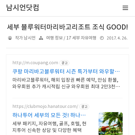
남시언닷컴
세부 블루워터마리바고리조트 조식 GOOD!
2017. 4. 26.
작가 남시언
여행 정보 / 17 세부 자유여행
http://m.coupang.com
광고
쿠팡 마리바고블루워터 시즌 특가부터 와우할인
까지
마리바고블루워터, 해외 입장권 빠른 예약, 안심 환불,
와우회원 추가 캐시적립 신규 와우회원 최대 2만3천원
쿠폰팩+5% 추가적립 혜택! 여행도 이제 쿠팡에서!
https://clubmojo.hanatour.com/
광고
하나투어 세부의 모든 것! 하나투
어 공식인증 예약센터
세부 패키지, 자유여행, 골프, 호텔, 현
지투어 신속한 상담 및 다양한 혜택