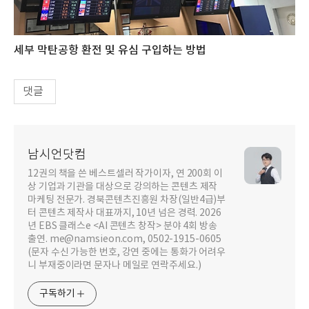
세부 막탄공항 환전 및 유심 구입하는 방법
댓글
남시언닷컴
12권의 책을 쓴 베스트셀러 작가이자, 연 200회 이
상 기업과 기관을 대상으로 강의하는 콘텐츠 제작
마케팅 전문가. 경북콘텐츠진흥원 차장(일반4급)부
터 콘텐츠 제작사 대표까지, 10년 넘은 경력. 2026
년 EBS 클래스e <AI 콘텐츠 창작> 분야 4회 방송
출연. me@namsieon.com, 0502-1915-0605
(문자 수신 가능한 번호, 강연 중에는 통화가 어려우
니 부재중이라면 문자나 메일로 연락주세요.)
구독하기