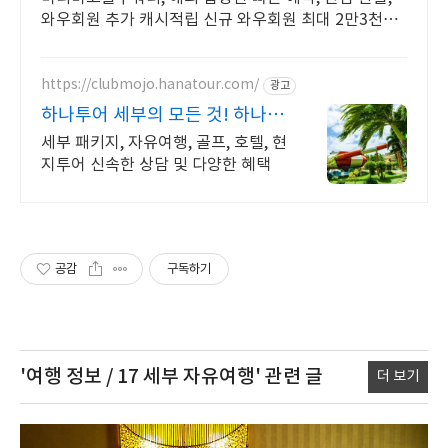
와우회원 추가 캐시적립 신규 와우회원 최대 2만3천원
쿠폰팩+5% 추가적립 혜택! 여행도 이제 쿠팡에서!
https://clubmojo.hanatour.com/
광고
하나투어 세부의 모든 것! 하나투
어 공식인증 예약센터
세부 패키지, 자유여행, 골프, 호텔, 현
지투어 신속한 상담 및 다양한 혜택
공감
구독하기
'여행 정보 / 17 세부 자유여행'
관련 글
더 보기