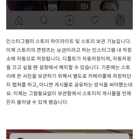
인스타그램의 스토리 하이라이트 및 스토리 보관 기능입니다.
보관
이제 스토리의 콘텐츠는
이라고 하는 인스타그램 내 저장
소에 자동으로 저장됩니다. 디폴트가 자동저장이며, 자동저장
을 끄고 싶을 땐 설정에서 해지할 수 있습니다. 기존에는 스토
리에 쓴 사진을 보관하기 위해서 별도로 카메라롤에 저장하던
지 캡쳐를 하고, 아니면 게시물로 공유하는 방식을 써야했는데
요. 이제는 그럴필요없이 보관함에서 스토리의 게시물을 언제
든지 불러낼 수 있게 됐습니다.