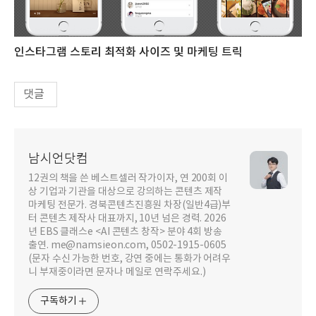
인스타그램 스토리 최적화 사이즈 및 마케팅 트릭
댓글
남시언닷컴
12권의 책을 쓴 베스트셀러 작가이자, 연 200회 이
상 기업과 기관을 대상으로 강의하는 콘텐츠 제작
마케팅 전문가. 경북콘텐츠진흥원 차장(일반4급)부
터 콘텐츠 제작사 대표까지, 10년 넘은 경력. 2026
년 EBS 클래스e <AI 콘텐츠 창작> 분야 4회 방송
출연. me@namsieon.com, 0502-1915-0605
(문자 수신 가능한 번호, 강연 중에는 통화가 어려우
니 부재중이라면 문자나 메일로 연락주세요.)
구독하기