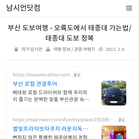
남시언닷컴
부산 도보여행 - 오륙도에서 태종대 가는법/
태종대 도보 정복
2015. 2. 6.
작가 남시언
여행 정보 / 관광 여행지
https://busanlocaltour.com
광고
부산 로컬 관광투어
베테랑 로컬 드라이버와 함께 우리끼
리 즐기는 완벽한 맞춤 부산관광 숙소
부터 관광지까지 모두 기사님 동행 운
전 및 다시 숙소로 모셔드립니다.
https://map.naver.com/v5/entry/place/19220634
광고
98
별빛프라이빗자쿠지 라운지독채
사진보다 더좋아요. 찐 리뷰
뻔하지 않은 특별한 제주여행의 경험,