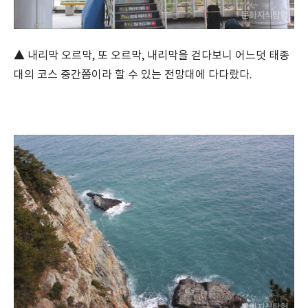
▲ 내리막 오르막, 또 오르막, 내리막을 걷다보니 어느덧 태종
대의 코스 중간쯤이라 할 수 있는 전망대에 다다랐다.