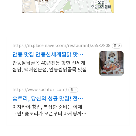
https://m.place.naver.com/restaurant/35532808
광고
안동 맛집 안동신세계찜닭 맛있
는녀석들 치킨랩소디 방영
안동찜닭골목 40년전통 핫한 신세계
찜닭, 택배전문점, 안동찜닭골목 맛집
https://www.suchtori.com/
광고
숯토리, 당신의 성공 맛집! 전지
점 365일 만석!
이자카야 창업, 복잡한 준비는 이제
그만! 숯토리가 오픈부터 마케팅까지
전부 지원 고민은 성공만 늦출 뿐! 숯
토리 전문가와의 상담으로 궁금증을
지금 바로 해결하세요