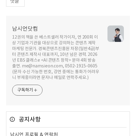
댓글
남시언닷컴
12권의 책을 쓴 베스트셀러 작가이자, 연 200회 이
상 기업과 기관을 대상으로 강의하는 콘텐츠 제작
마케팅 전문가. 경북콘텐츠진흥원 차장(일반4급)부
터 콘텐츠 제작사 대표까지, 10년 넘은 경력. 2026
년 EBS 클래스e <AI 콘텐츠 창작> 분야 4회 방송
출연. me@namsieon.com, 0502-1915-0605
(문자 수신 가능한 번호, 강연 중에는 통화가 어려우
니 부재중이라면 문자나 메일로 연락주세요.)
구독하기
공지사항
남시언 프로필 & 연락처