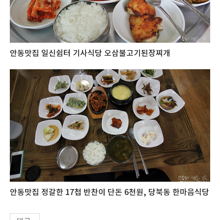
안동맛집 일신쉼터 기사식당 오삼불고기된장찌개
안동맛집 정갈한 17첩 반찬이 단돈 6천원, 당북동 한마음식당