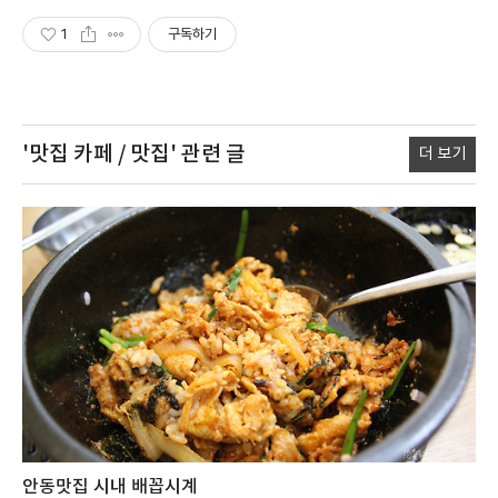
1
구독하기
'맛집 카페 / 맛집'
관련 글
더 보기
안동맛집 시내 배꼽시계