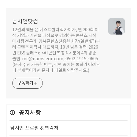
남시언닷컴
12권의 책을 쓴 베스트셀러 작가이자, 연 200회 이
상 기업과 기관을 대상으로 강의하는 콘텐츠 제작
마케팅 전문가. 경북콘텐츠진흥원 차장(일반4급)부
터 콘텐츠 제작사 대표까지, 10년 넘은 경력. 2026
년 EBS 클래스e <AI 콘텐츠 창작> 분야 4회 방송
출연. me@namsieon.com, 0502-1915-0605
(문자 수신 가능한 번호, 강연 중에는 통화가 어려우
니 부재중이라면 문자나 메일로 연락주세요.)
구독하기
공지사항
남시언 프로필 & 연락처