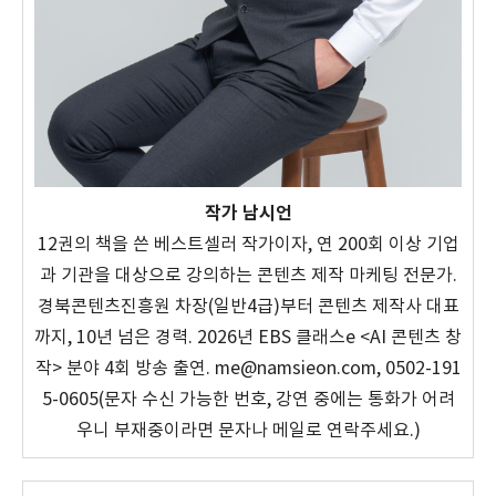
작가 남시언
12권의 책을 쓴 베스트셀러 작가이자, 연 200회 이상 기업
과 기관을 대상으로 강의하는 콘텐츠 제작 마케팅 전문가.
경북콘텐츠진흥원 차장(일반4급)부터 콘텐츠 제작사 대표
까지, 10년 넘은 경력. 2026년 EBS 클래스e <AI 콘텐츠 창
작> 분야 4회 방송 출연. me@namsieon.com, 0502-191
5-0605(문자 수신 가능한 번호, 강연 중에는 통화가 어려
우니 부재중이라면 문자나 메일로 연락주세요.)