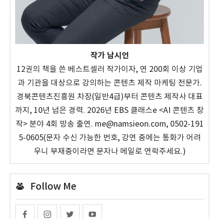
작가 남시언
12권의 책을 쓴 베스트셀러 작가이자, 연 200회 이상 기업
과 기관을 대상으로 강의하는 콘텐츠 제작 마케팅 전문가.
경북콘텐츠진흥원 차장(일반4급)부터 콘텐츠 제작사 대표
까지, 10년 넘은 경력. 2026년 EBS 클래스e <AI 콘텐츠 창
작> 분야 4회 방송 출연. me@namsieon.com, 0502-191
5-0605(문자 수신 가능한 번호, 강연 중에는 통화가 어려
우니 부재중이라면 문자나 메일로 연락주세요.)
Follow Me