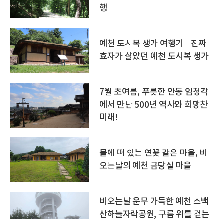
행
예천 도시복 생가 여행기 - 진짜
효자가 살았던 예천 도시복 생가
7월 초여름, 푸릇한 안동 임청각
에서 만난 500년 역사와 희망찬
미래!
물에 떠 있는 연꽃 같은 마을, 비
오는날의 예천 금당실 마을
비오는날 운무 가득한 예천 소백
산하늘자락공원, 구름 위를 걷는