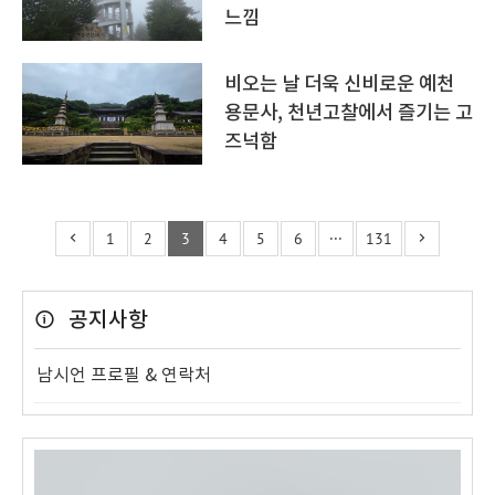
느낌
비오는 날 더욱 신비로운 예천
용문사, 천년고찰에서 즐기는 고
즈넉함
1
2
3
4
5
6
···
131
공지사항
남시언 프로필 & 연락처