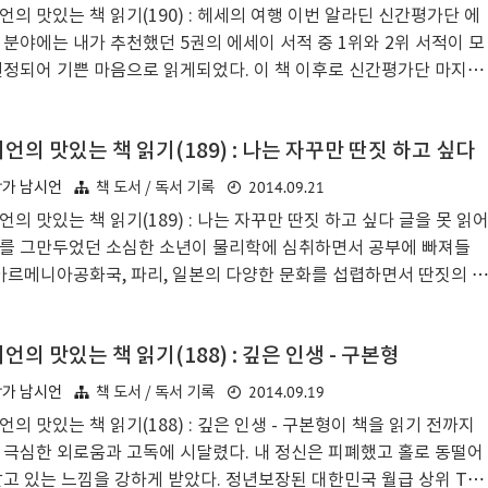
 책을 읽으며 글쓰기에 대한 욕망을 불태웠고, 책을 읽다가 '나도 저서
언의 맛있는 책 읽기(190) : 헤세의 여행 이번 알라딘 신간평가단 에
출간할 수 있다!'는 아이디어와 자신감을 얻었다. 책쓰기 방법에 대해
 분야에는 내가 추천했던 5권의 에세이 서적 중 1위와 2위 서적이 모
쳐준 것도 관련 서적이었으며, 글을 쓰라고 내게 매번 재..
선정되어 기쁜 마음으로 읽게되었다. 이 책 이후로 신간평가단 마지막
 2권을 읽고 리뷰하면 2014년 봄부터 여름을 지나 가을까지 진행되
온 신간평가단도 마무리된다. 마무리 직전의 책이 헤르만 헤세의 여행
언의 맛있는 책 읽기(189) : 나는 자꾸만 딴짓 하고 싶다
이라 기쁜 마음이다.헤르만 헤세. 노벨문학상의 주인공이자 , 등의 문
 예술작품들을 쏟아낸 그그. 이번 책 은 헤르만 헤세의 여행 에세이
2014.09.21
작가 남시언
책 도서 / 독서 기록
 24세부터 50세까지 헤세가 쓴 여행과 소풍에 대한 글이자 문학적으
언의 맛있는 책 읽기(189) : 나는 자꾸만 딴짓 하고 싶다 글을 못 읽
만난 친구들의 이야기다. 이것은 유명인의 여행 에세이라기보다는 한
를 그만두었던 소심한 소년이 물리학에 심취하면서 공부에 빠져들
 원숙한 작가의 여행 일기에 가까워보인다. 여행과 글의 조화. 여..
 아르메니아공화국, 파리, 일본의 다양한 문화를 섭렵하면서 딴짓의 고
 되어버린 사연. 서강대 물리학과 이기진 교수의 에세이다. 세상을 살
는 방법에는 여러가지가 있다. 이 책은 자꾸만 딴 짓을 해도 충분히
언의 맛있는 책 읽기(188) : 깊은 인생 - 구본형
다는 일종의 힐링 서적이자, 삶과 함께하는 여러가지 '사물'들에 대한
력있는 경험담이며, 직업이나 전공과 전혀 무관한 인생에 대한 스토
2014.09.19
작가 남시언
책 도서 / 독서 기록
링이다. 저자는 이것 저것 하고 싶은 일을 마음 내키는대로 다 하면서
언의 맛있는 책 읽기(188) : 깊은 인생 - 구본형이 책을 읽기 전까지
충분히 활기차고 재미있게 살 수 있다는 메시지를 전달한다.책 밑줄긋
 극심한 외로움과 고독에 시달렸다. 내 정신은 피폐했고 홀로 동떨어
직업이 물리학자라는 이유 하나만으로, 철저하게 과학적 사고로 무장
살고 있는 느낌을 강하게 받았다. 정년보장된 대한민국 월급 상위 TO