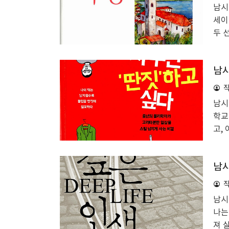
다.
남시
를 
세이
가르
두 
도서
어 
남시
서적
학적
다.
남시
로 
학교
명의
고,
수가
아가
남시
괜찮
통찰
리텔
남시
도 
나는
기 
져 