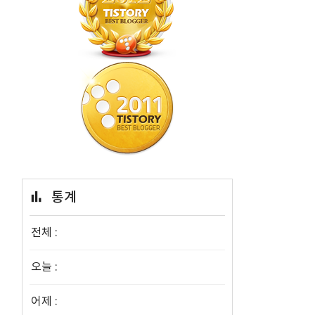
어
통계
전체 :
오늘 :
어제 :