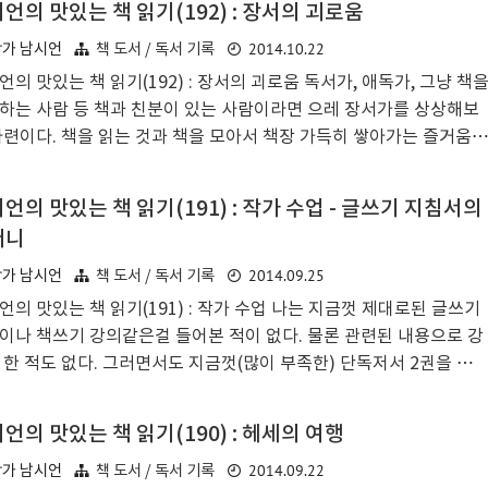
언의 맛있는 책 읽기(192) : 장서의 괴로움
않은 곳으로 여겨진다.나는 얼마전 홀로 다녀온 마카오 2박 4일 여행
통해 상당한 자신감을 얻었다. 여행에 대한 자신감, 나 자신에 대한 강
2014.10.22
작가 남시언
책 도서 / 독서 기록
 믿음 등. 그전까지만해도 나는 평생토록 해외여행 한 번 못가보고 죽
언의 맛있는 책 읽기(192) : 장서의 괴로움 독서가, 애독가, 그냥 책
것 같은 두려움에 휩싸여있었다. 신혼여행이나 패키지, 그것도 아니라
하는 사람 등 책과 친분이 있는 사람이라면 으레 장서가를 상상해보
직장에서 보내주는 짧은 출장, 슬쩍 가서 대충 사진이나 찍고 인증샷을
마련이다. 책을 읽는 것과 책을 모아서 책장 가득히 쌓아가는 즐거움,
타그램..
권 한 권 사모은 책들이 차곡차곡 늘어날때의 행복감은 아는 사람만 아
그런 느낌이다. 내 꿈은 나중에 나만의 서재를 갖는 것인데, 외국영화
언의 맛있는 책 읽기(191) : 작가 수업 - 글쓰기 지침서의
세기의 문호들의 흑백사진에서 보여지는 그런 풍이다. 넓다란 원목 책
머니
에는 만년필과 책 몇 권, 노트와 노트북 따위가 정갈하게 놓여있고,
 뒤엔 편안한 의자가 있는 모습. 의자 뒤엔 사람 키만한 높이의 원목
2014.09.25
작가 남시언
책 도서 / 독서 기록
이 늘어서있고 그곳엔 빽빽하다싶을만큼 책들이 들어찬 장면. 이것
언의 맛있는 책 읽기(191) : 작가 수업 나는 지금껏 제대로된 글쓰기
내가 꿈꾸는 서재다.도대체 몇 권의 책이 있어야 장서가로 불릴 ..
이나 책쓰기 강의같은걸 들어본 적이 없다. 물론 관련된 내용으로 강
 한 적도 없다. 그러면서도 지금껏(많이 부족한) 단독저서 2권을 펴
 (책보다 더 부족한)개인 블로그에 수백개 이상의 칼럼과 에세이를 썼
 앞으로도 계속해서 쓸 것이고, 가능하다면 저서도 꾸준히 출판할 예정
언의 맛있는 책 읽기(190) : 헤세의 여행
. 다시 한번 말하지만 나는 글쓰기 수업이나 책쓰기 강의 같은걸 들어
2014.09.22
작가 남시언
책 도서 / 독서 기록
적이 없다. 나에게 글쓰기와 책쓰기를 가르친 것은 다름아닌 '책'이었