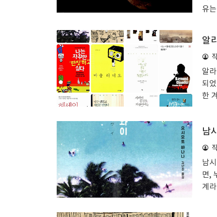
유는
살아
트있
알라
들을
우아
는 
알라
어붙
되었
잡스
한 
는 
쌀한
가단
남시
발분
었다
이 
남시
고 
면,
문 
계라
요령
사람
는 