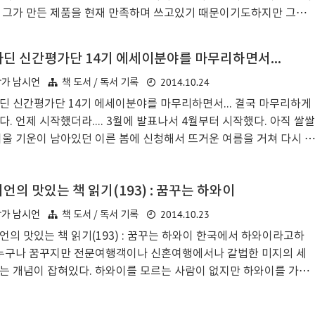
 그가 만든 제품을 현재 만족하며 쓰고있기 때문이기도하지만 그가
생전에 이야기했던 말들이 너무나도 감동적이기 때문이다. 그가 위
고 시기적절하게 이야기한 말들은 명언들이라 하기엔 가볍지만 사람
딘 신간평가단 14기 에세이분야를 마무리하면서...
 휘어잡는 확실한 임팩트가 있다. 잡스의 말은 너무나도 유명하고 또
2014.10.24
작가 남시언
책 도서 / 독서 기록
하다. 세상에 알려진 많은 소리들이 있으나 그의 말에 유독 관심이 가
까닭은 아마도 세속적인 성공을 거두었음에도 변하지않고 끝까지 밀
딘 신간평가단 14기 에세이분야를 마무리하면서... 결국 마무리하게
이는 일관성을 보여주었기 때문이리라.누구나 세상을 바꿀 수 있다.
다. 언제 시작했더라.... 3월에 발표나서 4월부터 시작했다. 아직 쌀쌀
가 그런 말을 했기 때문이 아니라 '누구나 세상을 바꿀 수 있다'고 믿
겨울 기운이 남아있던 이른 봄에 신청해서 뜨거운 여름을 거쳐 다시 쌀
사람이라면..
 겨울 기운이 다가올때 끝난다. 근 1년간을 함께했던 알라딘 신간평
.과거 알라딘 신간평가단 9기와 10기로 활동했었다. 당시엔 자기계
언의 맛있는 책 읽기(193) : 꿈꾸는 하와이
야로 활동했었는데 지금은 자기계발분야와 경제/경영 부문이 통합
. 이번엔 14기였는데 14기 활동에선 에세이 분야로 지원했고, 에세
2014.10.23
작가 남시언
책 도서 / 독서 기록
분야에서 활동하게되었다. 월 2권씩 꼬박꼬박 택배로 배송된 책을 읽
언의 맛있는 책 읽기(193) : 꿈꾸는 하와이 한국에서 하와이라고하
그것에 대해 글을 쓰는 일은 흥미롭고 즐거웠지만 쉽지만은 않았다. 전
 누구나 꿈꾸지만 전문여행객이나 신혼여행에서나 갈법한 미지의 세
북칼럼니스트나 서평으로 먹고사는 사람이 아니다보니 노하우도 없고
는 개념이 잡혀있다. 하와이를 모르는 사람이 없지만 하와이를 가본
도..
도 쉽게 찾기가 어렵다. 특히 자유여행이나 배낭여행으로는. 하와이
말하자면 여행객이 찾기에 쉬운, 그러니까 해외여행 접근성이 좋지만