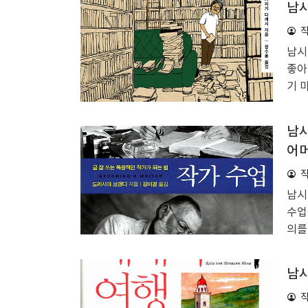
남시
은 
을 
력한
남시
을 
좋아
면 
기 
인스
한 
는 
남시
나 
어
상위
책상
책장
남시
이 
수업
의를
고,
다.
남시
이다
본 