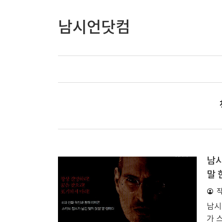
남시언닷컴
남시
말 
남시
가 