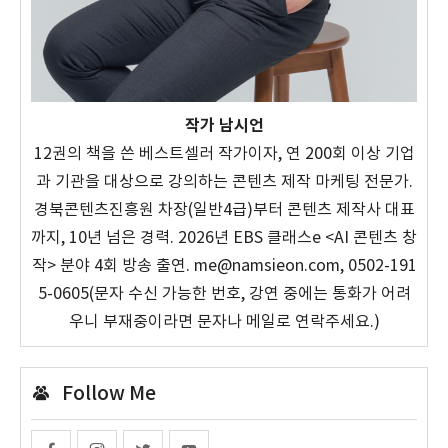
작가 남시언
12권의 책을 쓴 베스트셀러 작가이자, 연 200회 이상 기업
과 기관을 대상으로 강의하는 콘텐츠 제작 마케팅 전문가.
경북콘텐츠진흥원 차장(일반4급)부터 콘텐츠 제작사 대표
까지, 10년 넘은 경력. 2026년 EBS 클래스e <AI 콘텐츠 창
작> 분야 4회 방송 출연. me@namsieon.com, 0502-191
5-0605(문자 수신 가능한 번호, 강연 중에는 통화가 어려
우니 부재중이라면 문자나 메일로 연락주세요.)
Follow Me