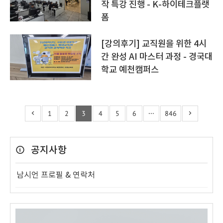
작 특강 진행 - K-하이테크플랫
폼
[강의후기] 교직원을 위한 4시
간 완성 AI 마스터 과정 - 경국대
학교 예천캠퍼스
1
2
3
4
5
6
···
846
공지사항
남시언 프로필 & 연락처