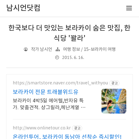
남시언닷컴
한국보다 더 맛있는 보라카이 숨은 맛집, 한
식당 '꽐라'
작가 남시언
여행 정보 / 15-보라카이 여행
2015. 6. 16.
https://smartstore.naver.com/travel_withyou
광고
보라카이 전문 트래블위드유
보라카이 4박5일 에어텔,반자유 특
가. 맞춤견적. 샹그릴라,헤난계열 객
실확보 . 자세하고 친절한 상담, 4박5
일 5박6일 특가 맞춤견적 제공!
http://www.onlinetour.co.kr
광고
온라인투어, 보라카이 동남아 선착순 즉시할인!