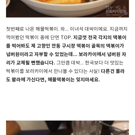
첫번째로 나온 해물떡볶이. 와... 이녀석 대박이에요. 지금까지
지금껏 전국 각지의 떡볶이
먹어봤던 떡볶이 중에 단연 TOP.
를 먹어봐도 제 고향인 안동 구시장 떡볶이 골목의 떡볶이가
넘버원이라고 자부할 수 있었는데... 보라카이에서 넘버원 자
리가 교체될 뻔했습니다.
그만큼 대박... 한국보다 더 맛있는
다른건 몰라
떡볶이를 보라카이에서 만나볼 수 있다는 사실!
도 꽐라에 가신다면, 해물떡볶이는 잊지마세요.