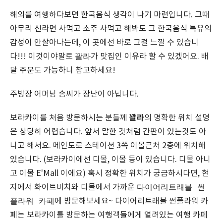
해외를 여행하다보면 한국음식 생각이 나기 마련입니다. 그때
아무리 신라면 사먹고 소주 사먹고 해봐도 그 한국음식 특유의
감성이 안살아나는데, 이 곳에선 바로 그걸 느낄 수 있습니
꽐라
다!!! 이것이야말로
가 맛집인 이유라 할 수 있겠어요. 배
달 주문도 가능하니 참고하세요!
주방장 어머님 솜씨가 장난이 아닙니다.
꽐라
보라카이를 처음 방문하시는 분들께
의 명확한 위치 설명
은 상당히 어렵습니다. 앞서 말한 것처럼 간판이 있는것도 아
니고 해서요. 메인도로 스테이션 3쪽 이몰근처 2층에 위치해
있습니다. (보라카이에선 디몰, 이몰 등이 있습니다. 디몰 아니
고 이몰 E'Mall 이에요) 혹시 정확한 위치가 궁금하시다면, 현
다이어리트래블 썬
지에서 화이트비치와 디몰에서 가까운
플라워 카페
에 방문해보세요~ 다이어리트래블 썬플라워 카
페는 보라카이를 방문하는 여행객들에게 열려있는 여행 카페