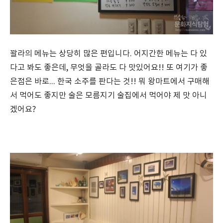
꽐라의 메뉴는 상당히 많은 편입니다. 어지간한 메뉴는 다 있
다고 봐도 좋은데, 무엇을 골라도 다 맛있어요!! 또 여기가 좋
은점은 바로... 한국 소주를 판다는 것!! 뭐 왕마트에서 구매해
서 먹어도 좋지만 술은 모름지기 술집에서 먹어야 제 맛 아니
겠어요?