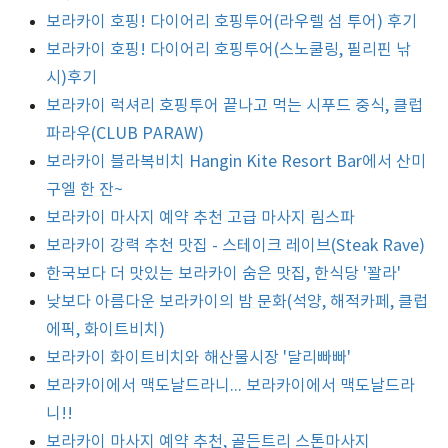
보라카이 호핑! 다이어리 호핑투어(라우렐 섬 투어) 후기
보라카이 호핑! 다이어리 호핑투어(스노쿨링, 필리핀 낚
시)후기
보라카이 럭셔리 호핑투어 끝나고 먹는 시푸드 중식, 클럽
파라우(CLUB PARAW)
보라카이 블라복비치 Hangin Kite Resort Bar에서 산미
구엘 한 잔~
보라카이 마사지 예약 추천 고급 마사지 림스파
보라카이 강력 추천 맛집 - 스테이크 레이브(Steak Rave)
한국보다 더 맛있는 보라카이 숨은 맛집, 한식당 '꽐라'
낮보다 아름다운 보라카이의 밤 문화(석양, 해적카페, 클럽
에픽, 화이트비치)
보라카이 화이트비치와 해산물시장 '달리빠빠'
보라카이에서 맥도날드라니... 보라카이에서 맥도날드라
니!!
보라카이 마사지 예약 추천, 골든트리 스톤마사지