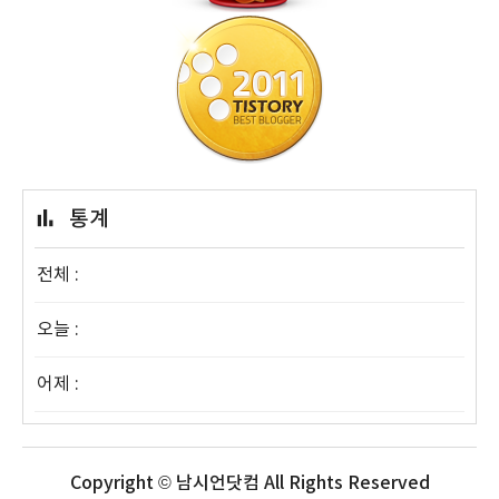
통계
전체 :
오늘 :
어제 :
Copyright © 남시언닷컴 All Rights Reserved