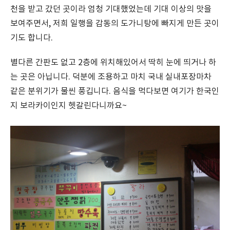
천을 받고 갔던 곳이라 엄청 기대했었는데 기대 이상의 맛을
보여주면서, 저희 일행을 감동의 도가니탕에 빠지게 만든 곳이
기도 합니다.
별다른 간판도 없고 2층에 위치해있어서 딱히 눈에 띄거나 하
는 곳은 아닙니다. 덕분에 조용하고 마치 국내 실내포장마차
같은 분위기가 물씬 풍깁니다. 음식을 먹다보면 여기가 한국인
지 보라카이인지 헷갈린다니까요~