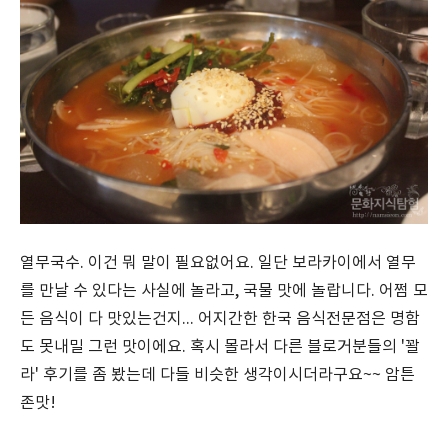
열무국수. 이건 뭐 말이 필요없어요. 일단 보라카이에서 열무
를 만날 수 있다는 사실에 놀라고, 국물 맛에 놀랍니다. 어쩜 모
든 음식이 다 맛있는건지... 어지간한 한국 음식전문점은 명함
도 못내밀 그런 맛이에요. 혹시 몰라서 다른 블로거분들의 '꽐
라' 후기를 좀 봤는데 다들 비슷한 생각이시더라구요~~ 암튼
존맛!