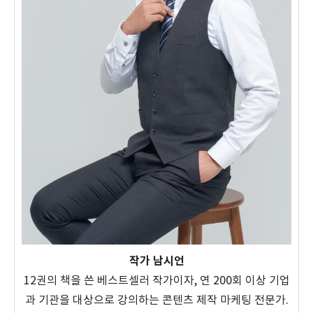
작가 남시언
12권의 책을 쓴 베스트셀러 작가이자, 연 200회 이상 기업
과 기관을 대상으로 강의하는 콘텐츠 제작 마케팅 전문가.