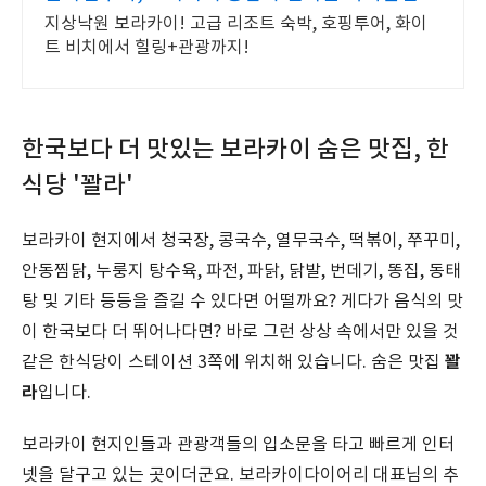
지상낙원 보라카이! 고급 리조트 숙박, 호핑투어, 화이
트 비치에서 힐링+관광까지!
한국보다 더 맛있는 보라카이 숨은 맛집, 한
식당 '꽐라'
보라카이 현지에서 청국장, 콩국수, 열무국수, 떡볶이, 쭈꾸미,
안동찜닭, 누룽지 탕수육, 파전, 파닭, 닭발, 번데기, 똥집, 동태
탕 및 기타 등등을 즐길 수 있다면 어떨까요? 게다가 음식의 맛
이 한국보다 더 뛰어나다면? 바로 그런 상상 속에서만 있을 것
꽐
같은 한식당이 스테이션 3쪽에 위치해 있습니다. 숨은 맛집
라
입니다.
보라카이 현지인들과 관광객들의 입소문을 타고 빠르게 인터
넷을 달구고 있는 곳이더군요. 보라카이다이어리 대표님의 추