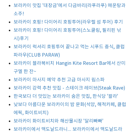
보라카이 맛집 '대장금'에서 다금바리(라푸라푸) 매운탕과
소주!
보라카이 호핑! 다이어리 호핑투어(라우렐 섬 투어) 후기
보라카이 호핑! 다이어리 호핑투어(스노쿨링, 필리핀 낚
시)후기
보라카이 럭셔리 호핑투어 끝나고 먹는 시푸드 중식, 클럽
파라우(CLUB PARAW)
보라카이 블라복비치 Hangin Kite Resort Bar에서 산미
구엘 한 잔~
보라카이 마사지 예약 추천 고급 마사지 림스파
보라카이 강력 추천 맛집 - 스테이크 레이브(Steak Rave)
한국보다 더 맛있는 보라카이 숨은 맛집, 한식당 '꽐라'
낮보다 아름다운 보라카이의 밤 문화(석양, 해적카페, 클럽
에픽, 화이트비치)
보라카이 화이트비치와 해산물시장 '달리빠빠'
보라카이에서 맥도날드라니... 보라카이에서 맥도날드라