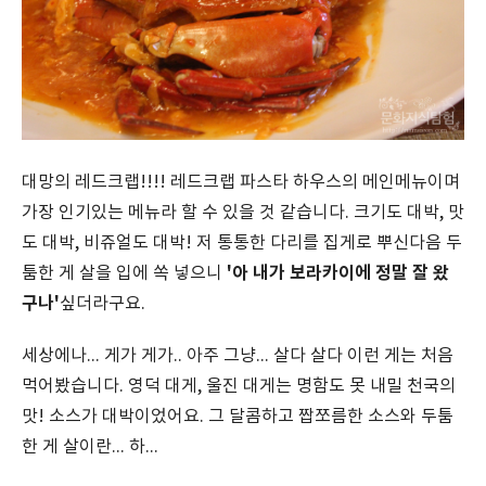
대망의 레드크랩!!!! 레드크랩 파스타 하우스의 메인메뉴이며
가장 인기있는 메뉴라 할 수 있을 것 같습니다. 크기도 대박, 맛
도 대박, 비쥬얼도 대박! 저 통통한 다리를 집게로 뿌신다음 두
'아 내가 보라카이에 정말 잘 왔
툼한 게 살을 입에 쏙 넣으니
구나'
싶더라구요.
세상에나... 게가 게가.. 아주 그냥... 살다 살다 이런 게는 처음
먹어봤습니다. 영덕 대게, 울진 대게는 명함도 못 내밀 천국의
맛! 소스가 대박이었어요. 그 달콤하고 짭쪼름한 소스와 두툼
한 게 살이란... 하...