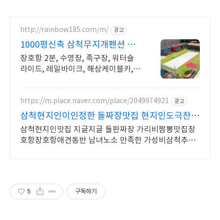
http://rainbow185.com/m/
광고
1000평신축 삼척무지개펜션 삼
척펜션, 삼척장호항펜션,
장호항 2분, 수영장, 족구장, 워터슬
라이드, 레일바이크, 해상케이블카,
신축펜션 삼척펜션, 삼척장호항펜션,
장호항펜션
https://m.place.naver.com/place/2049974921
광고
삼척현지인이인정한 돌짜장맛집 현지인도극찬한
지글지글돌판장
삼척현지인맛집 지글지글 돌판짜장 가리비짬뽕맛집장
호항장호항애견동반 남녀노소 만족한 가성비삼척추천
중화요리
5
구독하기