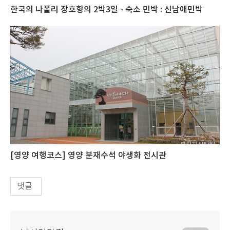
한국의 나폴리 장호항의 2박3일 - 숙소 민박 : 신남애민박
[영양 여행코스] 영양 분재수석 야생화 전시관
댓글