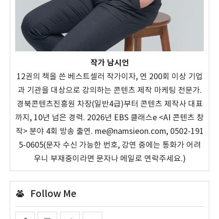
작가 남시언
12권의 책을 쓴 베스트셀러 작가이자, 연 200회 이상 기업
과 기관을 대상으로 강의하는 콘텐츠 제작 마케팅 전문가.
경북콘텐츠진흥원 차장(일반4급)부터 콘텐츠 제작사 대표
까지, 10년 넘은 경력. 2026년 EBS 클래스e <AI 콘텐츠 창
작> 분야 4회 방송 출연. me@namsieon.com, 0502-191
5-0605(문자 수신 가능한 번호, 강연 중에는 통화가 어려
우니 부재중이라면 문자나 메일로 연락주세요.)
Follow Me