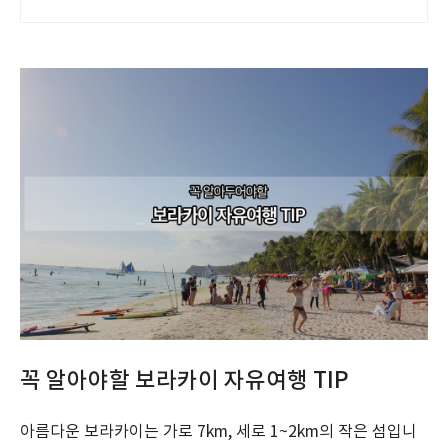
꼭 알아야할 보라카이 자유여행 TIP
아름다운 보라카이는 가로 7km, 세로 1~2km의 작은 섬입니