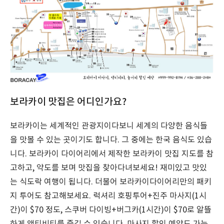
보라카이 맛집은 어디인가요?
보라카이는 세계적인 관광지이다보니 세계의 다양한 음식들
을 맛볼 수 있는 곳이기도 합니다. 그 중에는 한국 음식도 있습
니다. 보라카이 다이어리에서 제작한 보라카이 맛집 지도를 참
고하고, 약도를 보며 맛집을 찾아다녀보세요! 재미있고 맛있
는 식도락 여행이 됩니다. 더불어 보라카이다이어리만의 패키
지 투어도 참고해보세요. 럭셔리 호핑투어+진주 마사지(1시
간)이 $70 정도, 스쿠버 다이빙+버그카(1시간)이 $70로 알뜰
하게 액티비티를 즐길 수 있습니다. 마사지 할인 예약도 가능