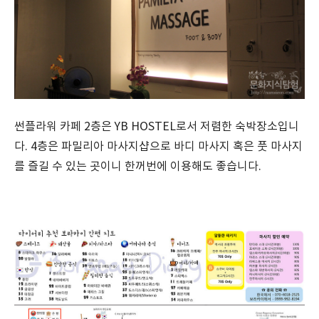
썬플라워 카페 2층은 YB HOSTEL로서 저렴한 숙박장소입니
다. 4층은 파밀리아 마사지샵으로 바디 마사지 혹은 풋 마사지
를 즐길 수 있는 곳이니 한꺼번에 이용해도 좋습니다.