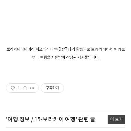
보라카이다이어리 서포터즈 다트(DarT) 1기 활동으로
보라카이다이어리
로
부터 여행을 지원받아 작성된 게시물입니다.
11
구독하기
'여행 정보 / 15-보라카이 여행'
관련 글
더 보기