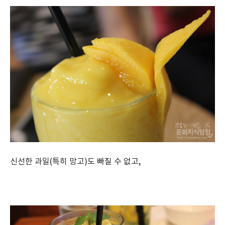
신선한 과일(특히 망고)도 빠질 수 없고,