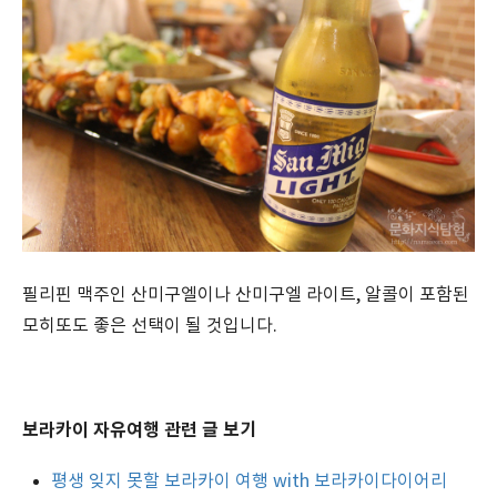
필리핀 맥주인 산미구엘이나 산미구엘 라이트, 알콜이 포함된
모히또도 좋은 선택이 될 것입니다.
보라카이 자유여행 관련 글 보기
평생 잊지 못할 보라카이 여행 with 보라카이다이어리