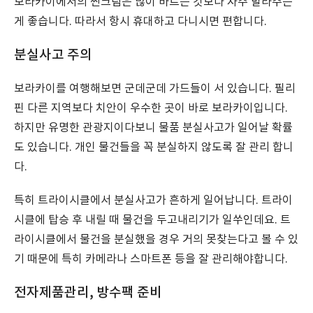
보라카이에서의 썬크림은 많이 바르는 것보다 자주 발라주는
게 좋습니다. 따라서 항시 휴대하고 다니시면 편합니다.
분실사고 주의
보라카이를 여행해보면 군데군데 가드들이 서 있습니다. 필리
핀 다른 지역보다 치안이 우수한 곳이 바로 보라카이입니다.
하지만 유명한 관광지이다보니 물품 분실사고가 일어날 확률
도 있습니다. 개인 물건들을 꼭 분실하지 않도록 잘 관리 합니
다.
특히 트라이시클에서 분실사고가 흔하게 일어납니다. 트라이
시클에 탑승 후 내릴 때 물건을 두고내리기가 일쑤인데요. 트
라이시클에서 물건을 분실했을 경우 거의 못찾는다고 볼 수 있
기 때문에 특히 카메라나 스마트폰 등을 잘 관리해야합니다.
전자제품관리, 방수팩 준비