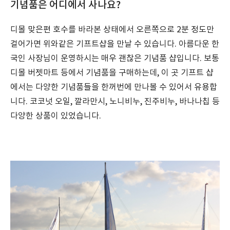
기념품은 어디에서 사나요?
디몰 맞은편 호수를 바라본 상태에서 오른쪽으로 2분 정도만
걸어가면 위와같은 기프트샵을 만날 수 있습니다. 아름다운 한
국인 사장님이 운영하시는 매우 괜찮은 기념품 샵입니다. 보통
디몰 버젯마트 등에서 기념품을 구매하는데, 이 곳 기프트 샵
에서는 다양한 기념품들을 한꺼번에 만나볼 수 있어서 유용합
니다. 코코넛 오일, 깔라만시, 노니비누, 진주비누, 바나나칩 등
다양한 상품이 있었습니다.