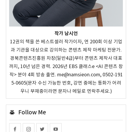
작가 남시언
12권의 책을 쓴 베스트셀러 작가이자, 연 200회 이상 기업
과 기관을 대상으로 강의하는 콘텐츠 제작 마케팅 전문가.
경북콘텐츠진흥원 차장(일반4급)부터 콘텐츠 제작사 대표
까지, 10년 넘은 경력. 2026년 EBS 클래스e <AI 콘텐츠 창
작> 분야 4회 방송 출연. me@namsieon.com, 0502-191
5-0605(문자 수신 가능한 번호, 강연 중에는 통화가 어려
우니 부재중이라면 문자나 메일로 연락주세요.)
Follow Me