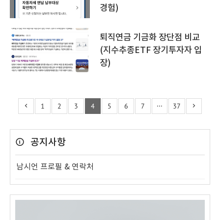
경험)
퇴직연금 기금화 장단점 비교
(지수추종ETF 장기투자자 입
장)
1
2
3
4
5
6
7
···
37
공지사항
남시언 프로필 & 연락처